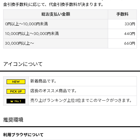
金引換手数料)に応じて、代金引換手数料が決まります。
総お支払い金額
手数料
0
以上～10,000
未満
330
円
円
円
10,000
以上～30,000
未満
440
円
円
円
30,000
以上～
660
円
円
アイコンについて
新着商品です。
店長のオススメ商品です。
売り上げランキング上位5位までこのマークがつきます。
推奨環境
利用ブラウザについて