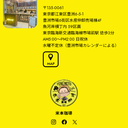
〒135-0061
東京都江東区豊洲6-5-1
豊洲市場6街区水産仲卸売場棟4F
魚河岸横丁内 59区画
東京臨海新交通臨海線
市場前駅
徒歩3分
AM5:00～PM2:00
日祝休
水曜不定休
（豊洲市場カレンダーによる）
米本珈琲