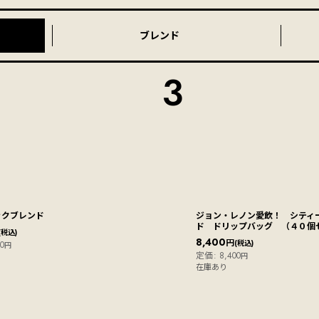
ブレンド
3
ックブレンド
ジョン・レノン愛飲！ シティ
ド ドリップバッグ （４０個
(税込)
8,400
円
(税込)
0
円
定価
:
8,400
円
在庫あり