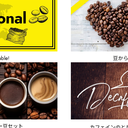
able!
豆か
ー豆セット
カフェインのと