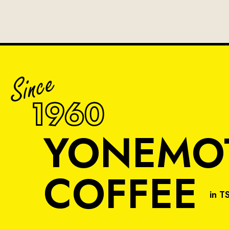
YONEMO
COFFEE
in T