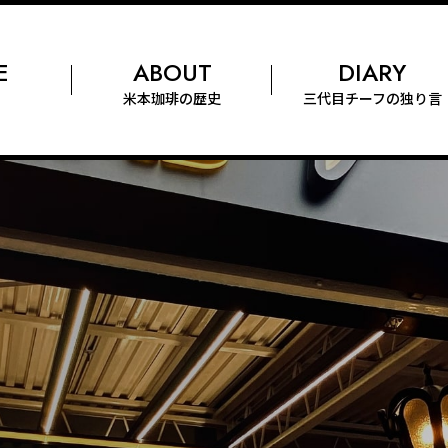
E
ABOUT
DIARY
米本珈琲
の歴史
三代目チーフの
独り言