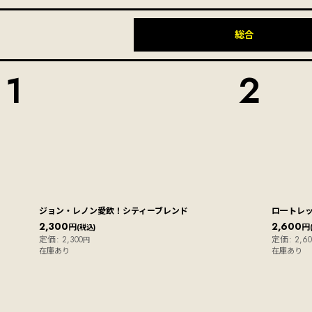
総合
1
2
ジョン・レノン愛飲！シティーブレンド
ロ一トレ
2,300
2,600
円
円
(税込)
定価
:
2,300
定価
:
2,60
円
在庫あり
在庫あり