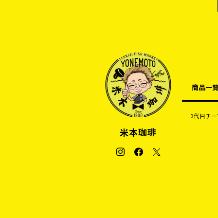
商品一
3代目チー
米本珈琲