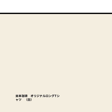
米本珈琲 オリジナルロングTシ
ャツ （白）