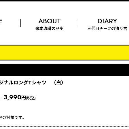
E
ABOUT
DIARY
米本珈琲
の歴史
三代目チーフの
独り言
ジナルロングTシャツ （白）
3,990
格
:
円
(税込)
率の対象です。