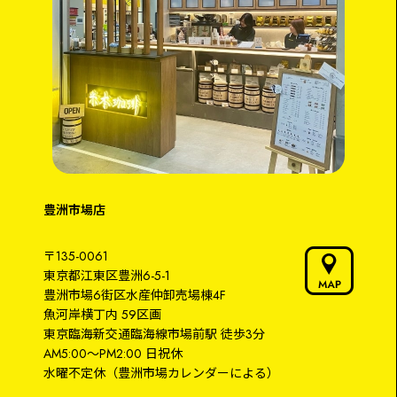
豊洲市場店
〒135-0061
東京都江東区豊洲6-5-1
豊洲市場6街区水産仲卸売場棟4F
魚河岸横丁内 59区画
東京臨海新交通臨海線
市場前駅
徒歩3分
AM5:00～PM2:00
日祝休
水曜不定休
（豊洲市場カレンダーによる）