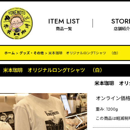
ITEM LIST
STOR
商品一覧
店舗紹介
ホーム
>
グッズ・その他
>
米本珈琲 オリジナルロングTシャツ （白）
米本珈琲 オリジナルロングTシャツ （白）
米本珈琲 オリ
オンライン価
重み
:
1200g
この商品は軽減税