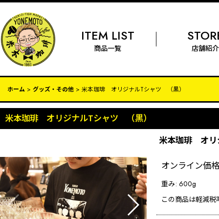
ITEM LIST
STOR
商品一覧
店舗紹介
ホーム
>
グッズ・その他
>
米本珈琲 オリジナルTシャツ （黒）
米本珈琲 オリジナルTシャツ （黒）
米本珈琲 オリ
オンライン価
重み
:
600g
この商品は軽減税