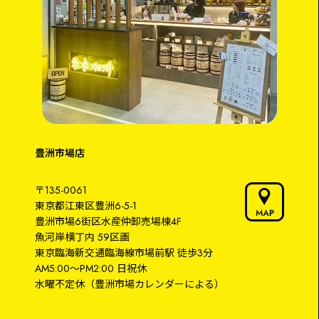
豊洲市場店
〒135-0061
東京都江東区豊洲6-5-1
豊洲市場6街区水産仲卸売場棟4F
魚河岸横丁内 59区画
東京臨海新交通臨海線
市場前駅
徒歩3分
AM5:00～PM2:00
日祝休
水曜不定休
（豊洲市場カレンダーによる）