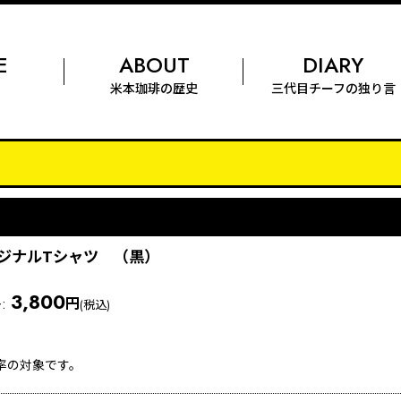
E
ABOUT
DIARY
米本珈琲
の歴史
三代目チーフの
独り言
ジナルTシャツ （黒）
3,800
格
:
円
(税込)
率の対象です。