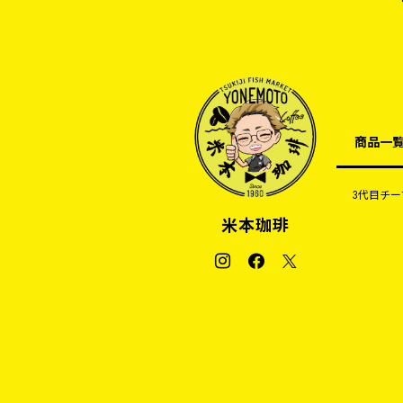
商品一
3代目チー
米本珈琲