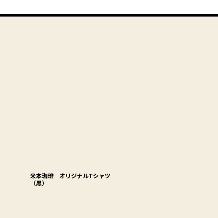
米本珈琲 オリジナルTシャツ
（黒）